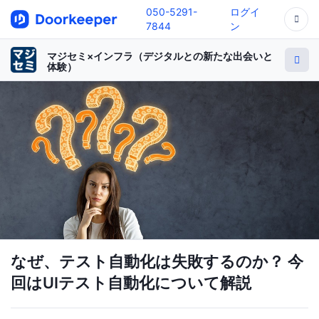
050-5291-
ログイ
7844
ン
マジセミ×インフラ（デジタルとの新たな出会いと
体験）
なぜ、テスト自動化は失敗するのか？ 今
回はUIテスト自動化について解説