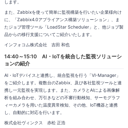
します。
また、Zabbixを使って簡単に監視構築を行いたい企業様向け
に、「Zabbix4.0アプライアンス構築ソリューション」、ま
たジョブ管理ツール「LoadStar Scheduler」と、他ジョブ製
品からの移行支援についてご紹介いたします。
インフォコム株式会社 吉田 和也
14:40～15:10 AI・IoTを統合した監視ソリューシ
ョンの紹介
AI・IoTデバイスと連携し、統合監視を行う「VI-Manager」
をご紹介します。複数台のZabbix、及び各社監視ツールと連
携し一元監視を実現します。また、カメラとAIによる画像解
析を組み合わせ、万引きなどの不審行動検知、サーモグラフ
ィーカメラを用いた温度異常検知、その他、IoT機器と連携
し、自動的に対応を行います。
株式会社ヴィンクス 赤松 正浩