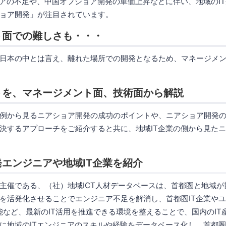
ニアの不足や、中国オフショア開発の単価上昇などに伴い、地域のI
ョア開発」が注目されています。
ト面での難しさも・・・
日本の中とは言え、離れた場所での開発となるため、マネージメ
トを、マネージメント面、技術面から解説
例から見るニアショア開発の成功のポイントや、ニアショア開発
決するアプローチをご紹介すると共に、地域IT企業の側から見た
エンジニアや地域IT企業を紹介
主催である、（社）地域ICT人材データベースは、首都圏と地域が
を活発化させることでエンジニア不足を解消し、首都圏IT企業や
知能など、最新のIT活用を推進できる環境を整えることで、国内のI
に地域のITエンジニアのスキルや経験をデータベース化し、首都圏