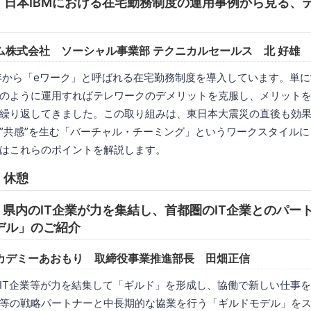
16:00 日本IBMにおける在宅勤務制度の運用事例から見る
ム株式会社 ソーシャル事業部 テクニカルセールス 北 好雄
01年から「eワーク」と呼ばれる在宅勤務制度を導入しています。単
のように運用すればテレワークのデメリットを克服し、メリット
繰り返してきました。この取り組みは、東日本大震災の直後も効
”共感”を生む「バーチャル・チーミング」というワークスタイル
はこれらのポイントを解説します。
0 休憩
6:50 県内のIT企業が力を集結し、首都圏のIT企業とのパ
デル」のご紹介
カデミーあおもり 取締役事業推進部長 田畑正信
IT企業等が力を結集して「ギルド」を形成し、協働で新しい仕事
等の戦略パートナーと中長期的な協業を行う「ギルドモデル」を