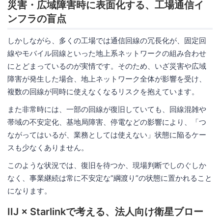
災害・広域障害時に表面化する、工場通信イ
ンフラの盲点
しかしながら、多くの工場では通信回線の冗長化が、固定回
線やモバイル回線といった地上系ネットワークの組み合わせ
にとどまっているのが実情です。そのため、いざ災害や広域
障害が発生した場合、地上ネットワーク全体が影響を受け、
複数の回線が同時に使えなくなるリスクを抱えています。
また非常時には、一部の回線が復旧していても、回線混雑や
帯域の不安定化、基地局障害、停電などの影響により、「つ
ながってはいるが、業務としては使えない」状態に陥るケー
スも少なくありません。
このような状況では、復旧を待つか、現場判断でしのぐしか
なく、事業継続は常に不安定な“綱渡り”の状態に置かれること
になります。
IIJ × Starlinkで考える、法人向け衛星ブロー