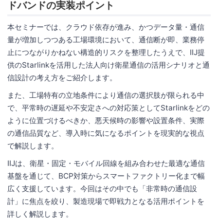
ドバンドの実装ポイント
本セミナーでは、クラウド依存が進み、かつデータ量・通信
量が増加しつつある工場環境において、通信断が即、業務停
止につながりかねない構造的リスクを整理したうえで、IIJ提
供のStarlinkを活用した法人向け衛星通信の活用シナリオと通
信設計の考え方をご紹介します。
また、工場特有の立地条件により通信の選択肢が限られる中
で、平常時の遅延や不安定さへの対応策としてStarlinkをどの
ように位置づけるべきか、悪天候時の影響や設置条件、実際
の通信品質など、導入時に気になるポイントを現実的な視点
で解説します。
IIJは、衛星・固定・モバイル回線を組み合わせた最適な通信
基盤を通じて、BCP対策からスマートファクトリー化まで幅
広く支援しています。今回はその中でも「非常時の通信設
計」に焦点を絞り、製造現場で即戦力となる活用ポイントを
詳しく解説します。