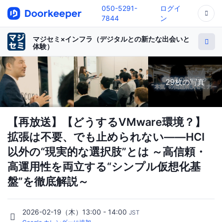
050-5291-
ログイ
7844
ン
マジセミ×インフラ（デジタルとの新たな出会いと
体験）
29枚の写真
【再放送】【どうするVMware環境？】
拡張は不要、でも止められない――HCI
以外の“現実的な選択肢”とは ～高信頼・
高運用性を両立する“シンプル仮想化基
盤”を徹底解説～
2026-02-19（木）13:00 - 14:00
JST