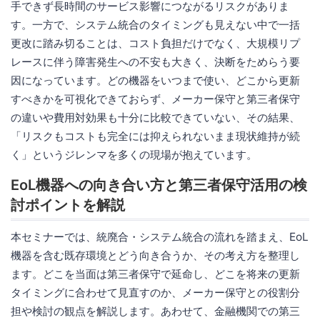
手できず長時間のサービス影響につながるリスクがありま
す。一方で、システム統合のタイミングも見えない中で一括
更改に踏み切ることは、コスト負担だけでなく、大規模リプ
レースに伴う障害発生への不安も大きく、決断をためらう要
因になっています。どの機器をいつまで使い、どこから更新
すべきかを可視化できておらず、メーカー保守と第三者保守
の違いや費用対効果も十分に比較できていない、その結果、
「リスクもコストも完全には抑えられないまま現状維持が続
く」というジレンマを多くの現場が抱えています。
EoL機器への向き合い方と第三者保守活用の検
討ポイントを解説
本セミナーでは、統廃合・システム統合の流れを踏まえ、EoL
機器を含む既存環境とどう向き合うか、その考え方を整理し
ます。どこを当面は第三者保守で延命し、どこを将来の更新
タイミングに合わせて見直すのか、メーカー保守との役割分
担や検討の観点を解説します。あわせて、金融機関での第三