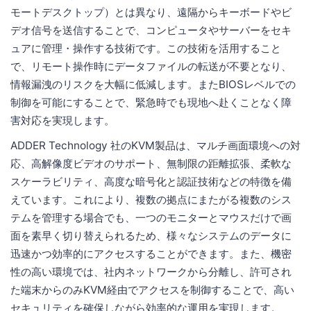
モートデスクトップ）とは異なり、遠隔からキーボードやビ
デオ信号を送信することで、コンピュータやサーバーをセキ
ュアに管理・操作する技術です。この技術を活用すること
で、リモート操作時にデータファイルの転送が不要となり、
情報漏洩のリスクを大幅に低減します。またBIOSレベルでの
制御を可能にすることで、緊急時でも現地へ赴くことなく障
害対応を実現します。
ADDER Technology 社のKVM製品は、マルチ画面環境への対
応、高解像度ビデオのサポート、無制限の距離拡張、柔軟な
スケーラビリティ、高度な暗号化と認証技術などの特徴を備
えています。これにより、複数の拠点にまたがる複数のシス
テムを管理する場合でも、一つのモニターとマウスだけで画
面を素早く切り替えられるため、様々なシステムのデータに
迅速かつ効率的にアクセスすることができます。また、機密
性の高い環境では、社内ネットワークから分離し、許可され
た端末からのみKVM経由でアクセスを制御することで、高い
セキュリティを確保しながら効率的な運用を実現します。