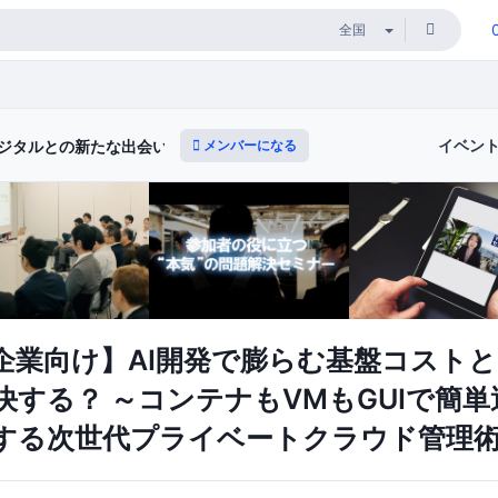
イベン
メンバーになる
ジタルとの新たな出会いと体験）
企業向け】AI開発で膨らむ基盤コスト
する？ ～コンテナもVMもGUIで簡単
する次世代プライベートクラウド管理