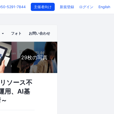
050-5291-7844
主催者向け
新規登録
ログイン
English
ト
フォト
お問い合わせ
29枚の写真
とリソース不
運用、AI基
術～