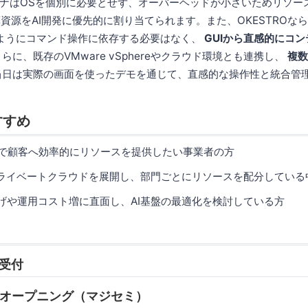
ナはOSを個別に必要とせず、オーバーヘッドが小さいためリソー
算資源をAI開発に優先的に割り当てられます。また、OKESTROな
環境のようにコマンド操作に依存する必要はなく、
GUIから直感的にコ
らに、既存のVMware vSphereやクラウド環境とも連携し、
複数
日は実際の画面を使ったデモを通じて、直感的な操作性と統合管
すすめ
ビスで顧客へ効率的にリソースを提供したい事業者の方
ライベートクラウドを展開し、部門ごとにリソースを配分している
値上げや運用コスト増に直面し、AI基盤の最適化を検討している方
 受付
05 オープニング（マジセミ）