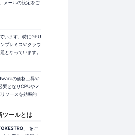
よう、メールの設定をご
ています。特にGPU
オンプレミスやクラウ
課題となっています。
wareの価格上昇や
必要となりCPUやメ
算リソースを効率的
新ツールとは
KESTRO」
をご