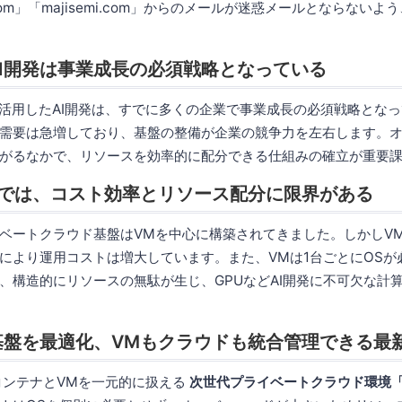
.com」「majisemi.com」からのメールが迷惑メールとならない
I開発は事業成長の必須戦略となっている
を活用したAI開発は、すでに多くの企業で事業成長の必須戦略となっ
需要は急増しており、基盤の整備が企業の競争力を左右します。
がるなかで、リソースを効率的に配分できる仕組みの確立が重要
用では、コスト効率とリソース配分に限界がある
ベートクラウド基盤はVMを中心に構築されてきました。しかしVM
により運用コストは増大しています。また、VMは1台ごとにOSが
、構造的にリソースの無駄が生じ、GPUなどAI開発に不可欠な計
基盤を最適化、VMもクラウドも統合管理できる最
コンテナとVMを一元的に扱える
次世代プライベートクラウド環境「O