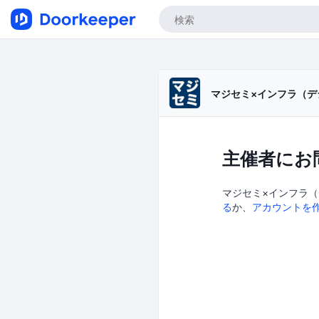
マジセミ×インフラ（デ
主催者にお
マジセミ×インフラ（
る
か、
アカウントを