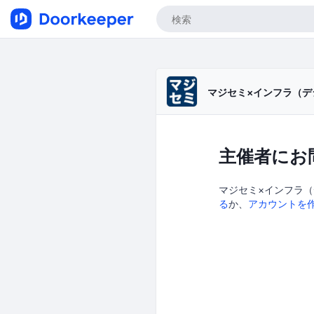
マジセミ×インフラ（デ
主催者にお
マジセミ×インフラ（
る
か、
アカウントを