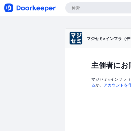
マジセミ×インフラ（デ
主催者にお
マジセミ×インフラ（
る
か、
アカウントを