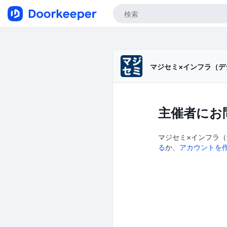
マジセミ×インフラ（デ
主催者にお
マジセミ×インフラ（
る
か、
アカウントを