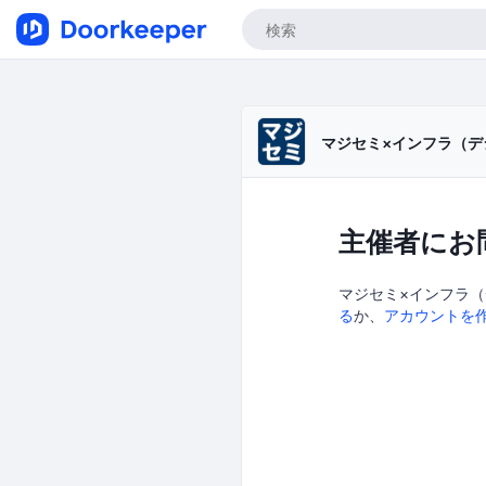
マジセミ×インフラ（デ
主催者にお
マジセミ×インフラ（
る
か、
アカウントを