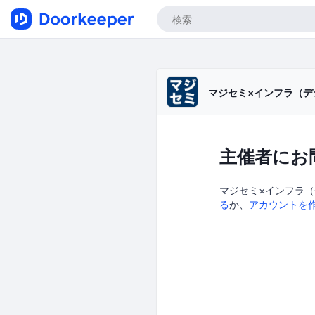
マジセミ×インフラ（デ
主催者にお
マジセミ×インフラ（
る
か、
アカウントを